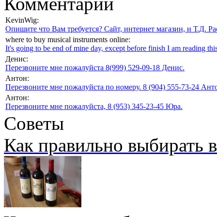
Комментарии
KevinWig:
Опишите что Вам требуется? Сайт, интернет магазин, и Т.Д. Ра
where to buy musical instruments online:
It's going to be end of mine day, except before finish I am reading this
Денис:
Перезвоните мне пожалуйста 8(999) 529-09-18 Денис.
Антон:
Перезвоните мне пожалуйста по номеру. 8 (904) 555-73-24 Анто
Антон:
Перезвоните мне пожалуйста, 8 (953) 345-23-45 Юра.
Советы
Как правильно выбирать 