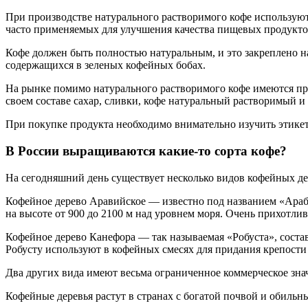
При производстве натурального растворимого кофе используют
часто применяемых для улучшения качества пищевых продуктов 
Кофе должен быть полностью натуральным, и это закреплено н
содержащихся в зеленых кофейных бобах.
На рынке помимо натурального растворимого кофе имеются пр
своем составе сахар, сливки, кофе натуральный растворимый и
При покупке продукта необходимо внимательно изучить этикетк
В России выращиваются какие-то сорта кофе?
На сегодняшний день существует несколько видов кофейных д
Кофейное дерево Аравийское — известно под названием «Араби
на высоте от 900 до 2100 м над уровнем моря. Очень прихотлив
Кофейное дерево Канефора — так называемая «Робуста», соста
Робусту используют в кофейных смесях для придания крепости
Два других вида имеют весьма ограниченное коммерческое зна
Кофейные деревья растут в странах с богатой почвой и обиль