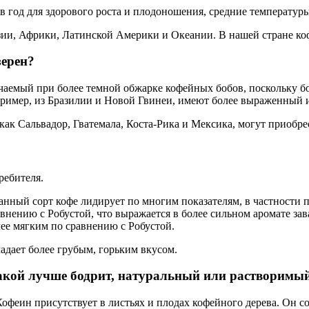
в год для здорового роста и плодоношения, средние температуры
зии, Африки, Латинской Америки и Океании. В нашей стране коф
зерен?
чаемый при более темной обжарке кофейных бобов, поскольку бо
пример, из Бразилии и Новой Гвинеи, имеют более выраженный и
как Сальвадор, Гватемала, Коста-Рика и Мексика, могут приобр
ребителя.
анный сорт кофе лидирует по многим показателям, в частности п
внению с Робустой, что выражается в более сильном аромате за
ее мягким по сравнению с Робустой.
ладает более грубым, горьким вкусом.
акой лучше бодрит, натуральный или растворимы
Кофеин присутствует в листьях и плодах кофейного дерева. Он с