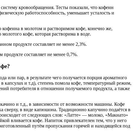
систему кровообращения. Тесты показали, что кофеин
физическую работоспособность, уменьшает усталость и
о кофеина в молотом и растворимом кофе, конечно же,
 молотого кофе, которая растворима в воде.
нном продукте составляет не менее 2,3%.
 продукте составляет не менее 0,7%.
офе?
а или пар, в результате чего получается порция ароматного
 капсулах и т.д), степень помола кофе, температурный режим,
тений потребителя в отношении получаемого продукта, а также
ачино и т.д., в зависимости от возможности машины. Кофе
ка сверху, в виде капюшона. Традиционно капучино подаётся в
происходит от следующих слов: «Латте» — молоко, «Макиато»
кой вливается кофе. Напиток привлекателен тем, что у него
, приготовленный путём пропускания горячей и находящейся под