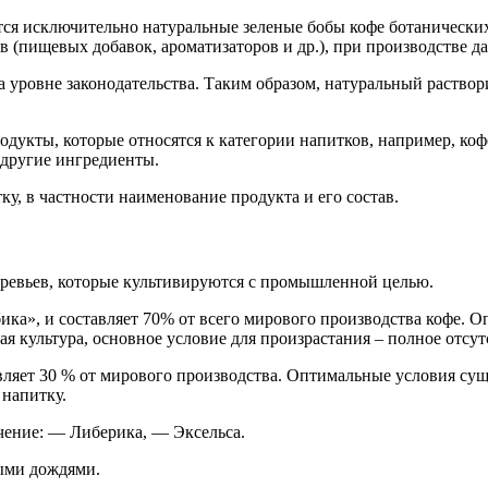
ся исключительно натуральные зеленые бобы кофе ботанических
(пищевых добавок, ароматизаторов и др.), при производстве да
а уровне законодательства. Таким образом, натуральный раство
одукты, которые относятся к категории напитков, например, к
 другие ингредиенты.
у, в частности наименование продукта и его состав.
еревьев, которые культивируются с промышленной целью.
ка», и составляет 70% от всего мирового производства кофе. 
ая культура, основное условие для произрастания – полное отсут
вляет 30 % от мирового производства. Оптимальные условия сущ
 напитку.
чение: — Либерика, — Эксельса.
ными дождями.