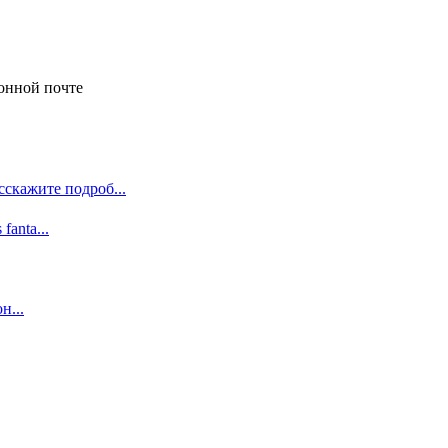
онной почте
сскажите подроб...
 fanta...
н...