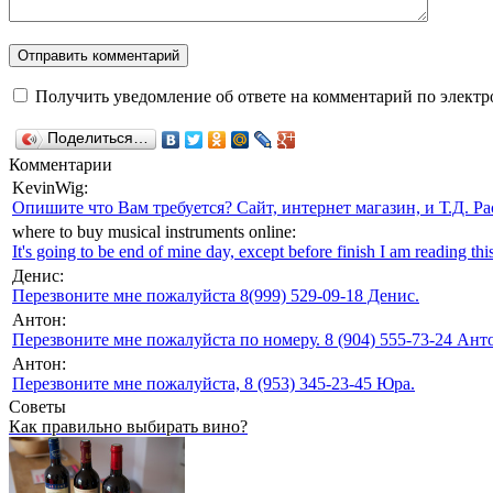
Получить уведомление об ответе на комментарий по электр
Поделиться…
Комментарии
KevinWig:
Опишите что Вам требуется? Сайт, интернет магазин, и Т.Д. Ра
where to buy musical instruments online:
It's going to be end of mine day, except before finish I am reading this
Денис:
Перезвоните мне пожалуйста 8(999) 529-09-18 Денис.
Антон:
Перезвоните мне пожалуйста по номеру. 8 (904) 555-73-24 Анто
Антон:
Перезвоните мне пожалуйста, 8 (953) 345-23-45 Юра.
Советы
Как правильно выбирать вино?