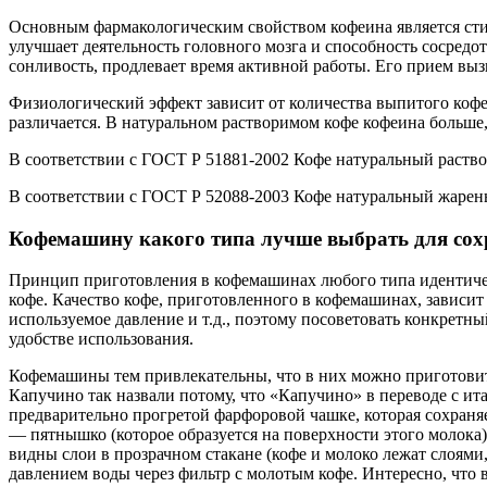
Основным фармакологическим свойством кофеина является сти
улучшает деятельность головного мозга и способность сосредо
сонливость, продлевает время активной работы. Его прием вы
Физиологический эффект зависит от количества выпитого кофе 
различается. В натуральном растворимом кофе кофеина больше, 
В соответствии с ГОСТ Р 51881-2002 Кофе натуральный раствор
В соответствии с ГОСТ Р 52088-2003 Кофе натуральный жареный
Кофемашину какого типа лучше выбрать для сохр
Принцип приготовления в кофемашинах любого типа идентичен 
кофе. Качество кофе, приготовленного в кофемашинах, зависит
используемое давление и т.д., поэтому посоветовать конкретн
удобстве использования.
Кофемашины тем привлекательны, что в них можно приготовит
Капучино так назвали потому, что «Капучино» в переводе с и
предварительно прогретой фарфоровой чашке, которая сохраня
— пятнышко (которое образуется на поверхности этого молока)
видны слои в прозрачном стакане (кофе и молоко лежат слоями,
давлением воды через фильтр с молотым кофе. Интересно, что 