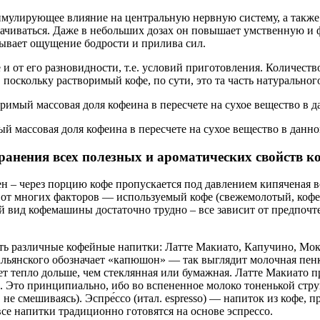
мулирующее влияние на центральную нервную систему, а также 
тачиваться. Даже в небольших дозах он повышает умственную и 
зывает ощущение бодрости и прилива сил.
и от его разновидности, т.е. условий приготовления. Количеств
поскольку растворимый кофе, по сути, это та часть натурального
имый массовая доля кофеина в пересчете на сухое вещество в да
 массовая доля кофеина в пересчете на сухое вещество в данном
анения всех полезных и ароматических свойств к
– через порцию кофе пропускается под давлением кипяченая вод
 от многих факторов — используемый кофе (свежемолотый, кофе в
ый вид кофемашины достаточно трудно – все зависит от предпоч
ь различные кофейные напитки: Латте Макиато, Капучино, Мокк
тальянского обозначает «капюшон» — так выглядит молочная пен
ет тепло дольше, чем стеклянная или бумажная. Латте Макиато 
. Это принципиально, ибо во вспененное молоко тоненькой струй
 не смешиваясь). Эспре́ссо (итал. espresso) — напиток из кофе
все напитки традиционно готовятся на основе эспрессо.