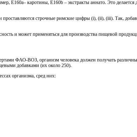
ер, E160a– каротины, E160b – экстракты аннато. Это делается 
роставляются строчные римские цифры (i), (ii), (iii). Так, доб
асность и может применяться для производства пищевой продукц
ертами ФАО-ВОЗ, организм человека должен получать различные
евыми добавками (их около 250).
ссах организма, сред них: