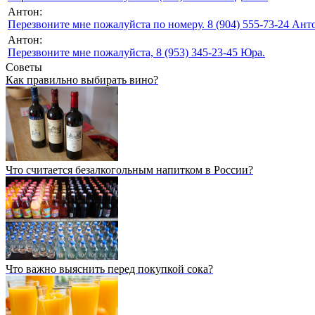
Антон:
Перезвоните мне пожалуйста по номеру. 8 (904) 555-73-24 Анто
Антон:
Перезвоните мне пожалуйста, 8 (953) 345-23-45 Юра.
Советы
Как правильно выбирать вино?
Что считается безалкогольным напитком в России?
Что важно выяснить перед покупкой сока?