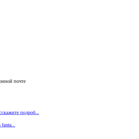
онной почте
сскажите подроб...
 fanta...