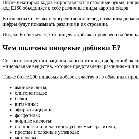
После некоторых кодов Eпроставляются строчные буквы, наприм
код E160 объединяет в себе различные виды каротинойдов.
В отдельных случаях непосредственно перед названием добавки п
цифры будут показывать различия в их строении.
Индекс E обозначает, что пищевая добавка проверена на безоп
Чем полезны пищевые добавки E?
Согласно концепции рационального питания, одобренной эксп
минеральные вещества, которые представлены различными пищ
Также более 200 пищевых добавок участвуют в обменных проце
аминокислоты;
олигопептиды;
белки;
витамины;
эфиры глицерина;
фосфатиды;
жирные кислоты;
полностью или частично усвояемые красители;
простые и сложные углеводы;
минералы.