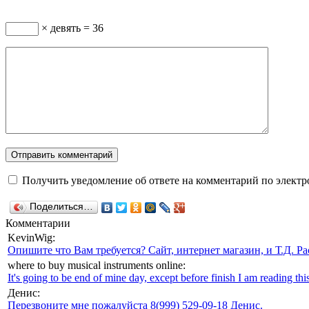
× девять = 36
Получить уведомление об ответе на комментарий по электр
Поделиться…
Комментарии
KevinWig:
Опишите что Вам требуется? Сайт, интернет магазин, и Т.Д. Ра
where to buy musical instruments online:
It's going to be end of mine day, except before finish I am reading this
Денис:
Перезвоните мне пожалуйста 8(999) 529-09-18 Денис.