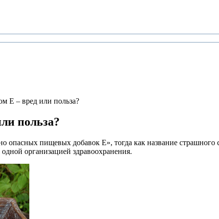
м E – вред или польза?
или польза?
 опасных пищевых добавок E», тогда как название страшного сп
е одной организацией здравоохранения.