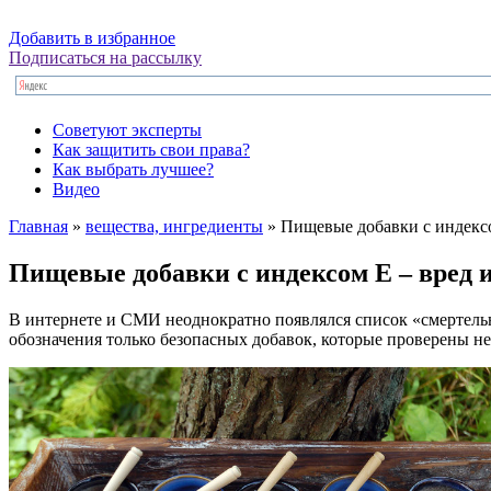
Добавить в избранное
Подписаться на рассылку
Советуют эксперты
Как защитить свои права?
Как выбрать лучшее?
Видео
Главная
»
вещества, ингредиенты
»
Пищевые добавки с индексо
Пищевые добавки с индексом E – вред 
В интернете и СМИ неоднократно появлялся список «смертельно
обозначения только безопасных добавок, которые проверены н