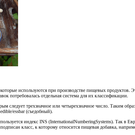
, которые используются при производстве пищевых продуктов. 
вок потребовалась отдельная система для их классификации.
орым следует трехзначное или четырехзначное число. Таким обр
ible/essbar (съедобный).
ьзуется индекс INS (InternationalNumberingSystems). Так в Ев
подписан класс, к которому относится пищевая добавка, наприме