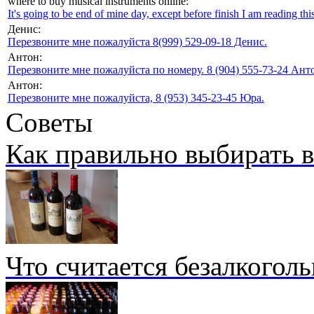
where to buy musical instruments online:
It's going to be end of mine day, except before finish I am reading this
Денис:
Перезвоните мне пожалуйста 8(999) 529-09-18 Денис.
Антон:
Перезвоните мне пожалуйста по номеру. 8 (904) 555-73-24 Анто
Антон:
Перезвоните мне пожалуйста, 8 (953) 345-23-45 Юра.
Советы
Как правильно выбирать 
Что считается безалкогол