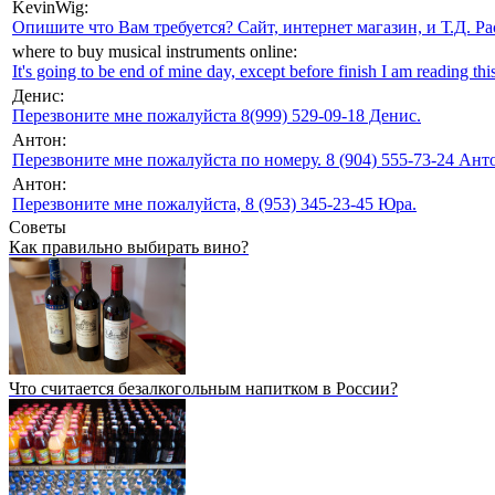
KevinWig:
Опишите что Вам требуется? Сайт, интернет магазин, и Т.Д. Ра
where to buy musical instruments online:
It's going to be end of mine day, except before finish I am reading this
Денис:
Перезвоните мне пожалуйста 8(999) 529-09-18 Денис.
Антон:
Перезвоните мне пожалуйста по номеру. 8 (904) 555-73-24 Анто
Антон:
Перезвоните мне пожалуйста, 8 (953) 345-23-45 Юра.
Советы
Как правильно выбирать вино?
Что считается безалкогольным напитком в России?