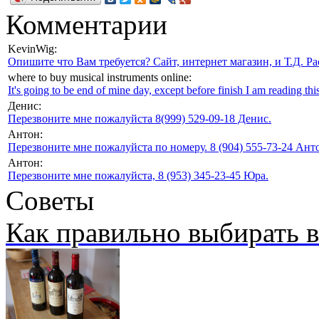
Комментарии
KevinWig:
Опишите что Вам требуется? Сайт, интернет магазин, и Т.Д. Ра
where to buy musical instruments online:
It's going to be end of mine day, except before finish I am reading this
Денис:
Перезвоните мне пожалуйста 8(999) 529-09-18 Денис.
Антон:
Перезвоните мне пожалуйста по номеру. 8 (904) 555-73-24 Анто
Антон:
Перезвоните мне пожалуйста, 8 (953) 345-23-45 Юра.
Советы
Как правильно выбирать 