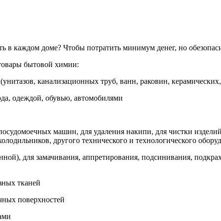
в каждом доме? Чтобы потратить минимум денег, но обезопасит
 товары бытовой химии:
 (унитазов, канализационных труб, ванн, раковин, керамически
ода, одеждой, обувью, автомобилями
осудомоечных машин, для удаления накипи, для чистки изделий
 холодильников, другого технического и технологического обору
нной), для замачивания, аппретирования, подсинивания, подкра
азных тканей
ичных поверхностей
ами