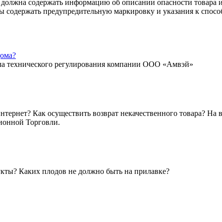
 должна содержать информацию об описании опасности товара 
ны содержать предупредительную маркировку и указания к спос
дома?
ела технического регулирования компании ООО «Амвэй»
 интернет? Как осуществить возврат некачественного товара? На
ионной Торговли.
укты? Каких плодов не должно быть на прилавке?