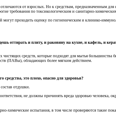
тличаются от взрослых. Но к средствам, предназначенным для с
огие требования по токсикологическим и санитарно-химическим
ей могут проходить оценку по гигиеническим и клинико-иммуно
ешь оттирать и плиту, и раковину на кухне, и кафель, и кер
 чистящих средств, которые подходят для мытья большинства 
еств (ПАВы), обладающих более мягким действием.
го средства, это плохо, опасно для здоровья?
 состав отдушки.
оответствия, не должны причинять вреда здоровью человека, ок
рно-химические испытания, в том числе проверяются такие пока