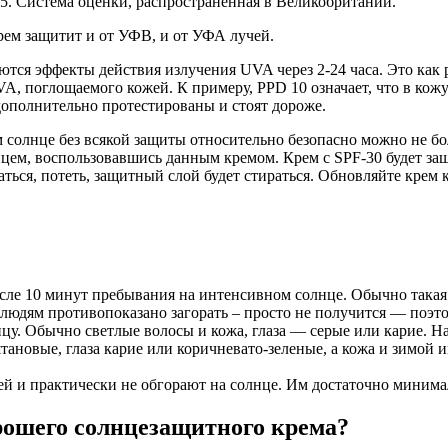
 5. Система оценки, распространенная в Великобритании.
рем защитит и от УФВ, и от УФА лучей.
дуются эффекты действия излучения UVA через 2-24 часа. Это как 
VA, поглощаемого кожей. К примеру, PPD 10 означает, что в кож
ополнительно протестированы и стоят дороже.
м солнце без всякой защиты относительно безопасно можно не бо
нцем, воспользовавшись данным кремом. Крем с SPF-30 будет защ
ваться, потеть, защитный слой будет стираться. Обновляйте крем 
сле 10 минут пребывания на интенсивном солнце. Обычно такая 
 людям противопоказано загорать – просто не получится — поэт
нцу. Обычно светлые волосы и кожа, глаза — серые или карие. 
ановые, глаза карие или коричневато-зеленые, а кожа и зимой и
й и практически не обгорают на солнце. Им достаточно миним
рошего солнцезащитного крема?