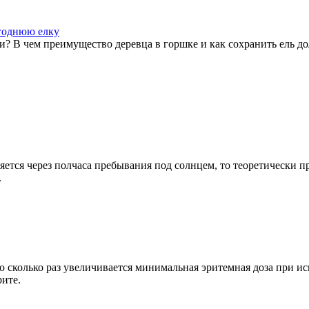
огоднюю елку
? В чем преимущество деревца в горшке и как сохранить ель дол
яется через полчаса пребывания под солнцем, то теоретически п
.
о сколько раз увеличивается минимальная эритемная доза при ис
рите.