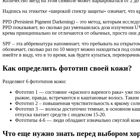
Количество звезд на этом символе может варьироваться от 2 до
Надпись на этикетке «широкий спектр защиты» означает, что к
PPD (Persistent Pigment Darkening) – это метод, которым иссле
PPD показывает, во сколько раз уменьшилась доза излучения U
крема принципиально не отличаются от обычных, просто они д
SPF – эта аббревиатура напоминает, что пребывать на открыто
обозначает, сколько раз по 10 минут можно находиться под сол
имейте в виду, что в то время, как будете купаться, переворачи
Как определить фототип своей кожи?
Разделяют 6 фототипов кожи:
Фототип 1 — состояние «красного вареного рака» уже по
рыжие, правда, встречаются и каштановые волосs. Таким
Фототип 2 – повышенная чувствительность к яркому сол
Фототип 3 — волосы достаточно темные, в основном кашт
отпуска хватает средств с индексом 15-20.
Фототипы 4-6 — люди обладают изначально смуглой коже
Что еще нужно знать перед выбором хо