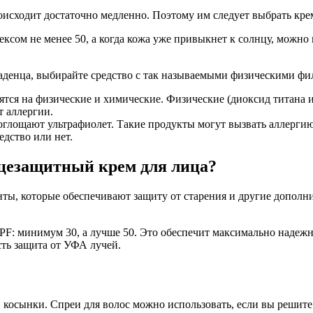
оисходит достаточно медленно. Поэтому им следует выбрать кр
ексом не менее 50, а когда кожа уже привыкнет к солнцу, можно
ладенца, выбирайте средство с так называемыми физическими фи
ятся на физические и химические. Физические (диоксид титана 
т аллергии.
лощают ультрафиолет. Такие продукты могут вызвать аллергию.
едство или нет.
цезащитный крем для лица?
ты, которые обеспечивают защиту от старения и другие дополн
SPF: минимум 30, а лучше 50. Это обеспечит максимально надеж
сть защита от УФА лучей.
косынки. Спреи для волос можно использовать, если вы решите 