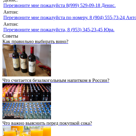
Перезвоните мне пожалуйста 8(999) 529-09-18 Денис.
Антон:
Перезвоните мне пожалуйста по номеру. 8 (904) 555-73-24 Анто
Антон:
Перезвоните мне пожалуйста, 8 (953) 345-23-45 Юра.
Советы
Как правильно выбирать вино?
Что считается безалкогольным напитком в России?
Что важно выяснить перед покупкой сока?