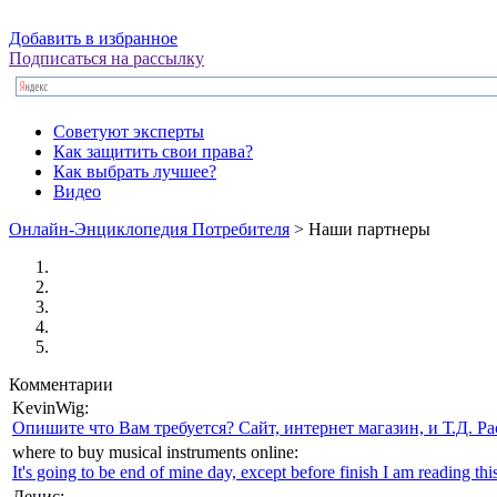
Добавить в избранное
Подписаться на рассылку
Советуют эксперты
Как защитить свои права?
Как выбрать лучшее?
Видео
Онлайн-Энциклопедия Потребителя
> Наши партнеры
Комментарии
KevinWig:
Опишите что Вам требуется? Сайт, интернет магазин, и Т.Д. Ра
where to buy musical instruments online:
It's going to be end of mine day, except before finish I am reading this
Денис: