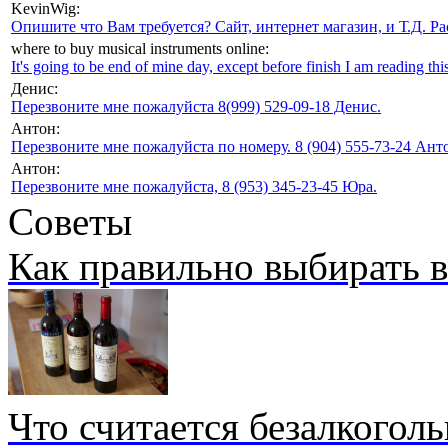
KevinWig:
Опишите что Вам требуется? Сайт, интернет магазин, и Т.Д. Ра
where to buy musical instruments online:
It's going to be end of mine day, except before finish I am reading this
Денис:
Перезвоните мне пожалуйста 8(999) 529-09-18 Денис.
Антон:
Перезвоните мне пожалуйста по номеру. 8 (904) 555-73-24 Анто
Антон:
Перезвоните мне пожалуйста, 8 (953) 345-23-45 Юра.
Советы
Как правильно выбирать 
Что считается безалкогол