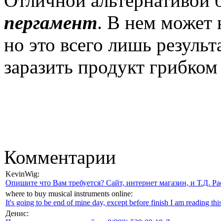
Отличной альтернативой 
пергамент
. В нем может 
но это всего лишь результ
заразить продукт грибком
Комментарии
KevinWig:
Опишите что Вам требуется? Сайт, интернет магазин, и Т.Д. Ра
where to buy musical instruments online:
It's going to be end of mine day, except before finish I am reading this
Денис: