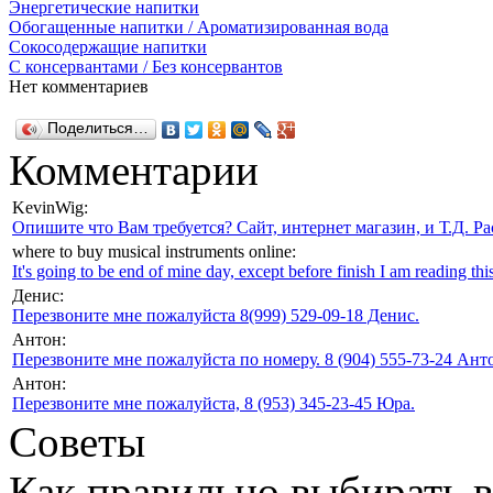
Энергетические напитки
Обогащенные напитки / Ароматизированная вода
Сокосодержащие напитки
С консервантами / Без консервантов
Нет комментариев
Поделиться…
Комментарии
KevinWig:
Опишите что Вам требуется? Сайт, интернет магазин, и Т.Д. Ра
where to buy musical instruments online:
It's going to be end of mine day, except before finish I am reading this
Денис:
Перезвоните мне пожалуйста 8(999) 529-09-18 Денис.
Антон:
Перезвоните мне пожалуйста по номеру. 8 (904) 555-73-24 Анто
Антон:
Перезвоните мне пожалуйста, 8 (953) 345-23-45 Юра.
Советы
Как правильно выбирать 