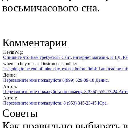
восьмичасового сна.
Комментарии
KevinWig:
Опишите что Вам требуется? Сайт, интернет магазин, и Т.Д. Ра
where to buy musical instruments online:
It's going to be end of mine day, except before finish I am reading this
Денис:
Перезвоните мне пожалуйста 8(999) 529-09-18 Денис.
Антон:
Перезвоните мне пожалуйста по номеру. 8 (904) 555-73-24 Анто
Антон:
Перезвоните мне пожалуйста, 8 (953) 345-23-45 Юра.
Советы
Как правильно выбирать 