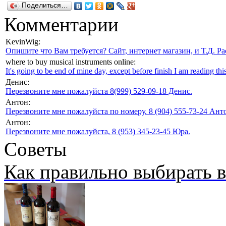
Поделиться…
Комментарии
KevinWig:
Опишите что Вам требуется? Сайт, интернет магазин, и Т.Д. Ра
where to buy musical instruments online:
It's going to be end of mine day, except before finish I am reading this
Денис:
Перезвоните мне пожалуйста 8(999) 529-09-18 Денис.
Антон:
Перезвоните мне пожалуйста по номеру. 8 (904) 555-73-24 Анто
Антон:
Перезвоните мне пожалуйста, 8 (953) 345-23-45 Юра.
Советы
Как правильно выбирать 