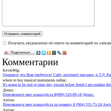
Получить уведомление об ответе на комментарий по электр
Поделиться…
Комментарии
KevinWig:
Опишите что Вам требуется? Сайт, интернет магазин, и Т.Д. Ра
where to buy musical instruments online:
It's going to be end of mine day, except before finish I am reading this
Денис:
Перезвоните мне пожалуйста 8(999) 529-09-18 Денис.
Антон:
Перезвоните мне пожалуйста по номеру. 8 (904) 555-73-24 Анто
Антон: