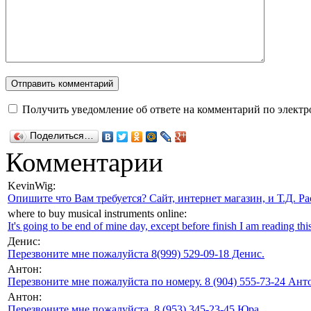
Получить уведомление об ответе на комментарий по электр
Поделиться…
Комментарии
KevinWig:
Опишите что Вам требуется? Сайт, интернет магазин, и Т.Д. Ра
where to buy musical instruments online:
It's going to be end of mine day, except before finish I am reading this
Денис:
Перезвоните мне пожалуйста 8(999) 529-09-18 Денис.
Антон:
Перезвоните мне пожалуйста по номеру. 8 (904) 555-73-24 Анто
Антон:
Перезвоните мне пожалуйста, 8 (953) 345-23-45 Юра.