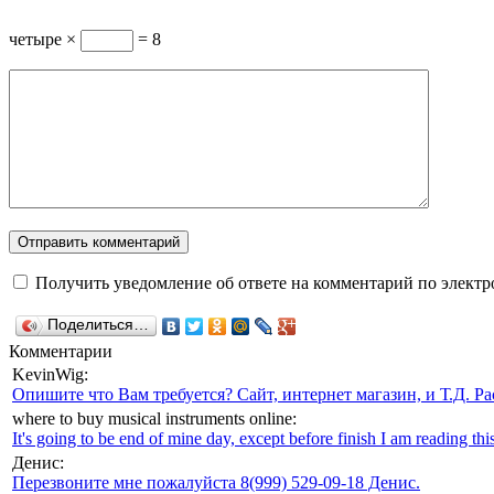
четыре ×
= 8
Получить уведомление об ответе на комментарий по электр
Поделиться…
Комментарии
KevinWig:
Опишите что Вам требуется? Сайт, интернет магазин, и Т.Д. Ра
where to buy musical instruments online:
It's going to be end of mine day, except before finish I am reading this
Денис:
Перезвоните мне пожалуйста 8(999) 529-09-18 Денис.