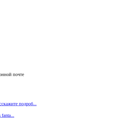
онной почте
сскажите подроб...
 fanta...