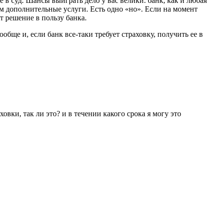
е в суд. Шансы выиграть дело у вас велики: банк, как и любая
ам дополнительные услуги. Есть одно «но». Если на момент
т решение в пользу банка.
бще и, если банк все-таки требует страховку, получить ее в
вки, так ли это? и в течении какого срока я могу это