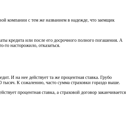
вой компании с тем же названием в надежде, что заемщик
платы кредита или после его досрочного полного погашения. А
то-то насторожило, отказаться.
ит. И на нее действует та же процентная ставка. Грубо
10 тысяч. К сожалению, часто сумма страховки гораздо выше.
йствует процентная ставка, а страховой договор заканчивается