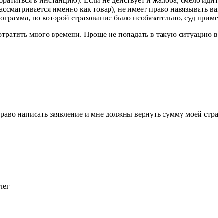
братиться в инстанцию). Если не действует и жалоба, смело идит
ассматривается именно как товар), не имеет право навязывать в
ограмма, по которой страхование было необязательно, суд приме
отратить много времени. Проще не попадать в такую ситуацию воо
раво написать заявление и мне должны вернуть сумму моей страхо
лег