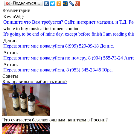
Поделиться…
Комментарии
KevinWig:
Опишите что Вам требуется? Сайт, интернет магазин, и Т.Д. Ра
where to buy musical instruments online:
It's going to be end of mine day, except before finish I am reading this
Денис:
Перезвоните мне пожалуйста 8(999) 529-09-18 Денис.
Антон:
Перезвоните мне пожалуйста по номеру. 8 (904) 555-73-24 Анто
Антон:
Перезвоните мне пожалуйста, 8 (953) 345-23-45 Юра.
Советы
Как правильно выбирать вино?
Что считается безалкогольным напитком в России?