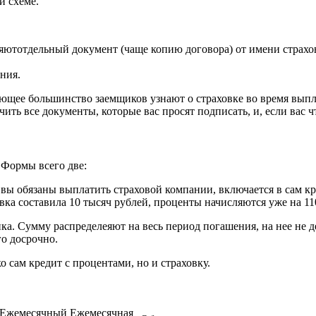
й схеме.
яютотдельный документ (чаще копию договора) от имени страхо
ния.
авляющее большинство заемщиков узнают о страховке во время вы
ить все документы, которые вас просят подписать, и, если вас ч
 Формы всего две:
ы обязаны выплатить страховой компании, включается в сам кред
ховка составила 10 тысяч рублей, проценты начисляются уже на 1
ка. Сумму распределеяют на весь период погашения, на нее не де
го досрочно.
о сам кредит с процентами, но и страховку.
Ежемесячный
Ежемесячная