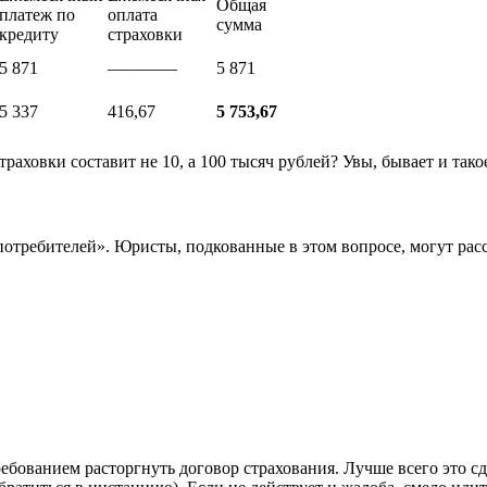
Общая
платеж по
оплата
сумма
кредиту
страховки
5 871
————
5 871
5 337
416,67
5 753,67
траховки составит не 10, а 100 тысяч рублей? Увы, бывает и тако
отребителей». Юристы, подкованные в этом вопросе, могут расск
ребованием расторгнуть договор страхования. Лучше всего это с