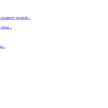
сскажите подроб...
 fanta...
н...