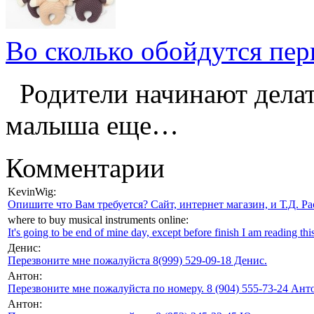
Во сколько обойдутся пе
Родители начинают делат
малыша еще…
Комментарии
KevinWig:
Опишите что Вам требуется? Сайт, интернет магазин, и Т.Д. Ра
where to buy musical instruments online:
It's going to be end of mine day, except before finish I am reading this
Денис:
Перезвоните мне пожалуйста 8(999) 529-09-18 Денис.
Антон:
Перезвоните мне пожалуйста по номеру. 8 (904) 555-73-24 Анто
Антон: