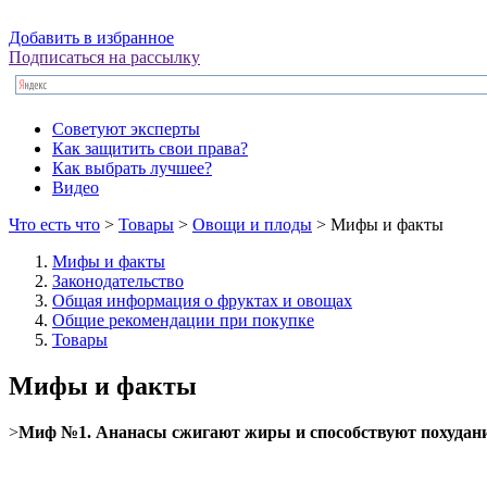
Добавить в избранное
Подписаться на рассылку
Советуют эксперты
Как защитить свои права?
Как выбрать лучшее?
Видео
Что есть что
>
Товары
>
Овощи и плоды
> Мифы и факты
Мифы и факты
Законодательство
Общая информация о фруктах и овощах
Общие рекомендации при покупке
Товары
Мифы и факты
>
Миф №1. Ананасы сжигают жиры и способствуют похудан