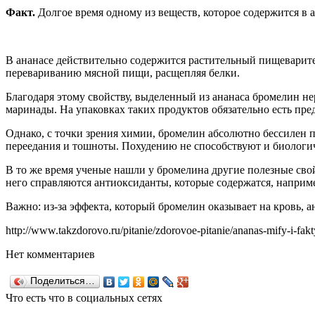
Факт.
Долгое время одному из веществ, которое содержится 
В ананасе действительно содержится растительный пищеварит
перевариванию мясной пищи, расщепляя белки.
Благодаря этому свойству, выделенный из ананаса бромелин н
маринады. На упаковках таких продуктов обязательно есть пре
Однако, с точки зрения химии, бромелин абсолютно бессилен п
переедания и тошноты. Похудению не способствуют и биологич
В то же время ученые нашли у бромелина другие полезные свой
него справляются антиоксиданты, которые содержатся, наприме
Важно: из-за эффекта, который бромелин оказывает на кровь,
http://www.takzdorovo.ru/pitanie/zdorovoe-pitanie/ananas-mify-i-fak
Нет комментариев
Поделиться…
Что есть что в социальных сетях