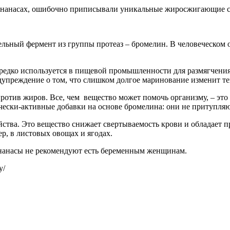
в ананасах, ошибочно приписывали уникальные жиросжигающие с
ельный фермент из группы протеаз – бромелин. В человеческом
ередко используется в пищевой промышленности для размягчения 
дупреждение о том, что слишком долгое маринование изменит тек
ротив жиров. Все, чем вещество может помочь организму, – это 
ески-активные добавки на основе бромелина: они не притупляют
ства. Это вещество снижает свертываемость крови и обладает п
р, в листовых овощах и ягодах.
 ананасы не рекомендуют есть беременным женщинам.
ty/