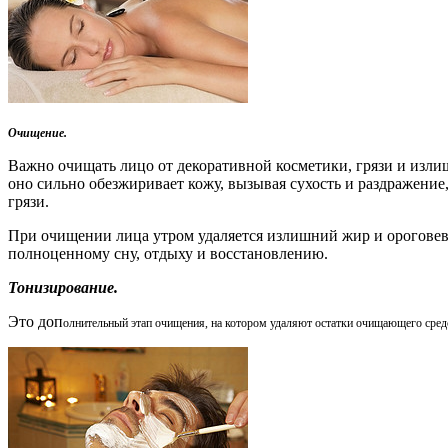
Очищение.
Важно очищать лицо от декоративной косметики, грязи и изли
оно сильно обезжиривает кожу, вызывая сухость и раздражение
грязи.
При очищении лица утром удаляется излишний жир и ороговевш
полноценному сну, отдыху и восстановлению.
Тонизирование.
Это доп
ол
нител
ьный
этап о
чищения, на котором удаляют остатки очищающего средс