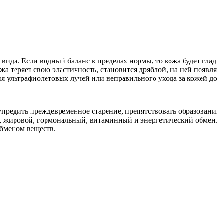
ида. Если водный баланс в пределах нормы, то кожа будет глад
кожа теряет свою эластичность, становится дряблой, на ней по
ия ультрафиолетовых лучей или неправильного ухода за кожей д
упредить преждевременное старение, препятствовать образованию
ый, жировой, гормональный, витаминный и энергетический обме
обменом веществ.