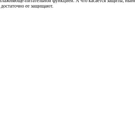
влажняюще-питательной функцией. А что касается защиты, ныне
 достаточно ее защищают.