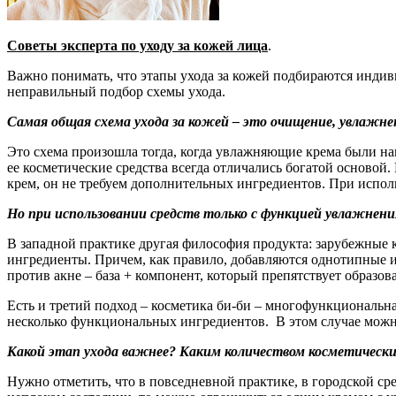
Советы эксперта по уходу за кожей лица
.
Важно понимать, что этапы ухода за кожей подбираются инди
неправильный подбор схемы ухода.
Самая общая схема ухода за кожей – это очищение, увлажне
Это схема произошла тогда, когда увлажняющие крема были на
ее косметические средства всегда отличались богатой основой.
крем, он не требуем дополнительных ингредиентов. При испол
Но при использовании средств только с функцией увлажнен
В западной практике другая философия продукта: зарубежные к
ингредиенты. Причем, как правило, добавляются однотипные 
против акне – база + компонент, который препятствует образов
Есть и третий подход – косметика би-би – многофункциональная
несколько функциональных ингредиентов. В этом случае можно
Какой этап ухода важнее? Каким количеством косметически
Нужно отметить, что в повседневной практике, в городской ср