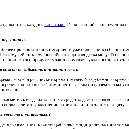
видуально для каждого
типа кожи
. Главная ошибка современных 
ние, защита.
иболее проработанной категорией и уже включали в себя питате
 Поэтому сейчас крема российского производства могут быть нед
ьзовании такого продукта можно совмещать увлажнение и питан
ия важно не забывать о питании кожи.
рема легкие, а российские крема тяжелее. У зарубежного крема д
ингредиенты или всего 1 компонент. Так мы получаем увлажняю
анию акне.
 косметика, когда одно и то же средство дает несколько эффект
 снова сочетать увлажнение и питание или питание и защиту.
х средств пользоваться?
еде, в офисах, где постоянно работают кондиционеры, питание 