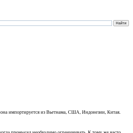
 она импортируется из Вьетнама, США, Индонезии, Китая.
когда промысел необходимо ограничивать. К тому же часто