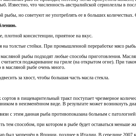
. Известно, что численность австралийской сериолеллы в после
ой рыбы, но советуют не употреблять ее в больших количествах.
блению.
, плотной консистенции, приятное на вкус.
я на толстые стейки. При промышленной переработке мясо рыбы
 масляной рыбы подходят любые способы приготовления. Маслян
считается поджаривание на гриле (на открытом огне). При тако
о в масляной рыбе очень много.
весить за хвост, чтобы большая часть масла стекла.
 сортов в пищеварительный тракт поступает чрезмерное колич
ником в неизменённом виде. В результате может возникнуть диа
вязи с этим данная рыба противопоказана больным с патологие
ь тем способом, при котором в рыбе будет оставаться меньше ж
ар был запрещён в Японии, позднее в Италии. В середине 2007 