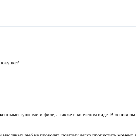
 покупке?
женными тушками и филе, а также в копченом виде. В основном
 масляных рыб не проводят, поэтому легко пропустить момент, 