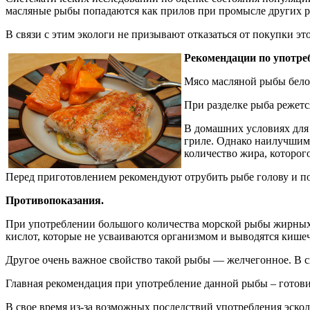
масляные рыбы попадаются как прилов при промысле других рыб
В связи с этим экологи не призывают отказаться от покупки эт
Рекомендации по употре
Мясо масляной рыбы белое
При разделке рыба режетс
В домашних условиях для
гриле. Однако наилучшим 
количество жира, которог
Перед приготовлением рекомендуют отрубить рыбе голову и под
Противопоказания.
При употреблении большого количества морской рыбы жирных
кислот, которые не усваиваются организмом и выводятся кишеч
Другое очень важное свойство такой рыбы — желчегонное. В с
Главная рекомендация при употребление данной рыбы – готовит
В свое время из-за возможных последствий употребления эскол