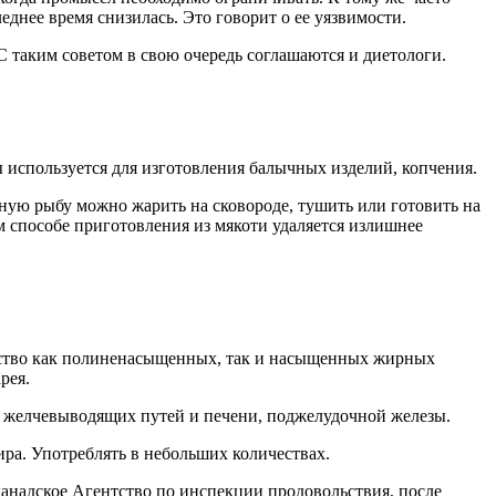
днее время снизилась. Это говорит о ее уязвимости.
 С таким советом в свою очередь соглашаются и диетологи.
 используется для изготовления балычных изделий, копчения.
ую рыбу можно жарить на сковороде, тушить или готовить на
м способе приготовления из мякоти удаляется излишнее
ество как полиненасыщенных, так и насыщенных жирных
рея.
й желчевыводящих путей и печени, поджелудочной железы.
ира. Употреблять в небольших количествах.
канадское Агентство по инспекции продовольствия, после