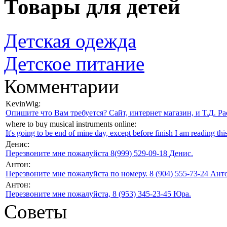
Товары для детей
Детская одежда
Детское питание
Комментарии
KevinWig:
Опишите что Вам требуется? Сайт, интернет магазин, и Т.Д. Ра
where to buy musical instruments online:
It's going to be end of mine day, except before finish I am reading this
Денис:
Перезвоните мне пожалуйста 8(999) 529-09-18 Денис.
Антон:
Перезвоните мне пожалуйста по номеру. 8 (904) 555-73-24 Анто
Антон:
Перезвоните мне пожалуйста, 8 (953) 345-23-45 Юра.
Советы