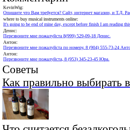
KevinWig:
Опишите что Вам требуется? Сайт, интернет магазин, и Т.Д. Ра
where to buy musical instruments online:
It's going to be end of mine day, except before finish I am reading this
Денис:
Перезвоните мне пожалуйста 8(999) 529-09-18 Денис.
Антон:
Перезвоните мне пожалуйста по номеру. 8 (904) 555-73-24 Анто
Антон:
Перезвоните мне пожалуйста, 8 (953) 345-23-45 Юра.
Советы
Как правильно выбирать 
Что считается безалкогол