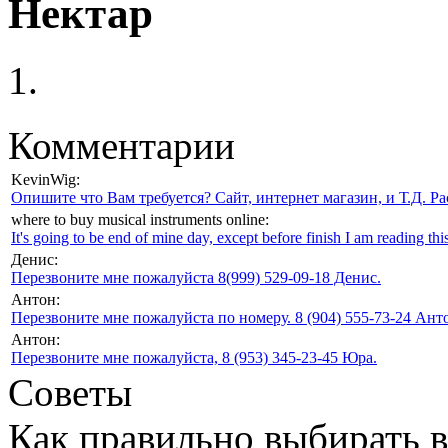
Нектар
Комментарии
KevinWig:
Опишите что Вам требуется? Сайт, интернет магазин, и Т.Д. Ра
where to buy musical instruments online:
It's going to be end of mine day, except before finish I am reading this
Денис:
Перезвоните мне пожалуйста 8(999) 529-09-18 Денис.
Антон:
Перезвоните мне пожалуйста по номеру. 8 (904) 555-73-24 Анто
Антон:
Перезвоните мне пожалуйста, 8 (953) 345-23-45 Юра.
Советы
Как правильно выбирать 