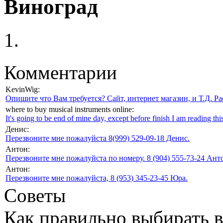
Виноград
Комментарии
KevinWig:
Опишите что Вам требуется? Сайт, интернет магазин, и Т.Д. Ра
where to buy musical instruments online:
It's going to be end of mine day, except before finish I am reading this
Денис:
Перезвоните мне пожалуйста 8(999) 529-09-18 Денис.
Антон:
Перезвоните мне пожалуйста по номеру. 8 (904) 555-73-24 Анто
Антон:
Перезвоните мне пожалуйста, 8 (953) 345-23-45 Юра.
Советы
Как правильно выбирать 