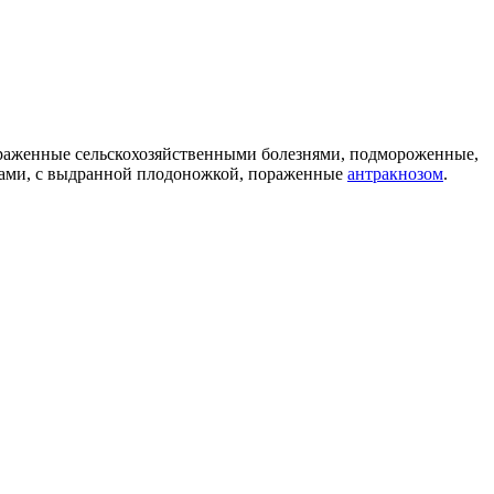
раженные сельскохозяйственными болезнями, подмороженные,
иками, с выдранной плодоножкой, пораженные
антракнозом
.