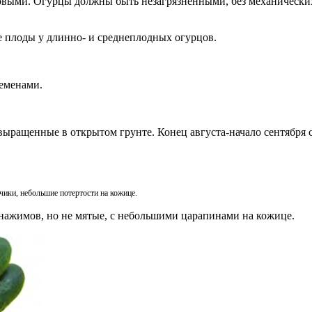
овыми. Огурцы должны быть незагрязненными, без механически
 плоды у длинно- и среднеплодных огурцов.
еменами.
ыращенные в открытом грунте. Конец августа-начало сентября с
ики, небольшие потертости на кожице.
нажимов, но не мятые, с небольшими царапинами на кожице.