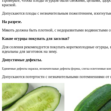
Проверьте, чтобы плоды огурцов были свежими, целыми, здор
краской.
Допускаются плоды с незначительным пожелтением, изогнутые
На разрезе.
Мякоть должна быть плотной, с недоразвитыми водянистыми с
Какие огурцы покупать для засолки?
Для соления рекомендуется покупать короткоплодные огурцы, в
идеальны для заготовок на зиму.
Допустимые дефекты.
Единичные дефекты окраски, незначительные дефекты формы, слегка осветленные конч
Допускаются потертости с незначительными потемнениями от 