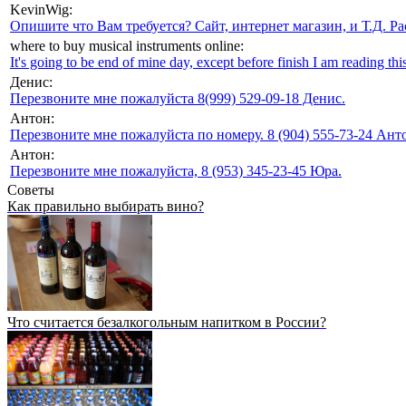
KevinWig:
Опишите что Вам требуется? Сайт, интернет магазин, и Т.Д. Ра
where to buy musical instruments online:
It's going to be end of mine day, except before finish I am reading this
Денис:
Перезвоните мне пожалуйста 8(999) 529-09-18 Денис.
Антон:
Перезвоните мне пожалуйста по номеру. 8 (904) 555-73-24 Анто
Антон:
Перезвоните мне пожалуйста, 8 (953) 345-23-45 Юра.
Советы
Как правильно выбирать вино?
Что считается безалкогольным напитком в России?