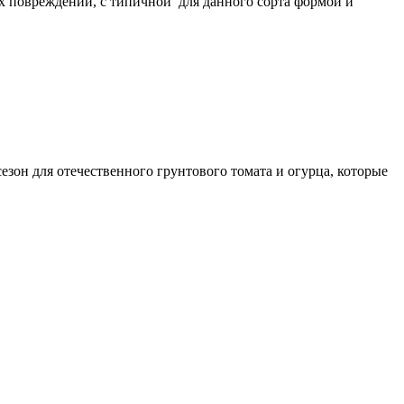
х повреждений, с типичной для данного сорта формой и
езон для отечественного грунтового томата и огурца, которые