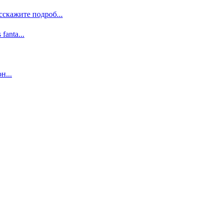
сскажите подроб...
 fanta...
н...