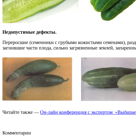
Недопустимые дефекты.
Переросшие (семенники с грубыми кожистыми семенами), раз
загнившие части плода, сильно загрязненные землей, запаре
Читайте также —
Он-лайн конференция с экспертом «Выбирае
Комментарии