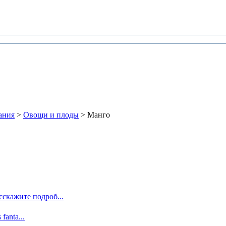
ания
>
Овощи и плоды
> Манго
сскажите подроб...
 fanta...