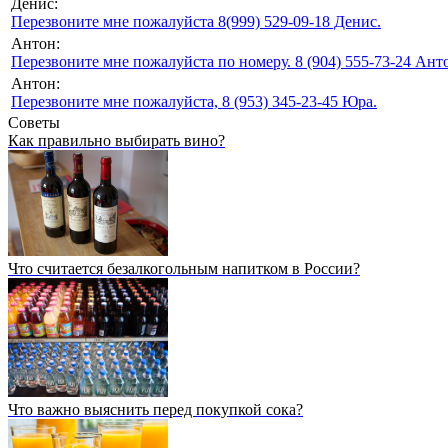
Денис:
Перезвоните мне пожалуйста 8(999) 529-09-18 Денис.
Антон:
Перезвоните мне пожалуйста по номеру. 8 (904) 555-73-24 Анто
Антон:
Перезвоните мне пожалуйста, 8 (953) 345-23-45 Юра.
Советы
Как правильно выбирать вино?
Что считается безалкогольным напитком в России?
Что важно выяснить перед покупкой сока?