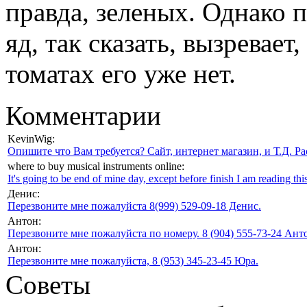
правда, зеленых. Однако п
яд, так сказать, вызревает
томатах его уже нет.
Комментарии
KevinWig:
Опишите что Вам требуется? Сайт, интернет магазин, и Т.Д. Ра
where to buy musical instruments online:
It's going to be end of mine day, except before finish I am reading this
Денис:
Перезвоните мне пожалуйста 8(999) 529-09-18 Денис.
Антон:
Перезвоните мне пожалуйста по номеру. 8 (904) 555-73-24 Анто
Антон:
Перезвоните мне пожалуйста, 8 (953) 345-23-45 Юра.
Советы