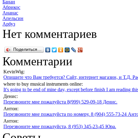
Банан
Абрикос
Ананас
Апельсин
Арбуз
Нет комментариев
Поделиться…
Комментарии
KevinWig:
Опишите что Вам требуется? Сайт, интернет магазин, и Т.Д. Ра
where to buy musical instruments online:
It's going to be end of mine day, except before finish I am reading this
Денис:
Перезвоните мне пожалуйста 8(999) 529-09-18 Денис.
Антон:
Перезвоните мне пожалуйста по номеру. 8 (904) 555-73-24 Анто
Антон:
Перезвоните мне пожалуйста, 8 (953) 345-23-45 Юра.
Советы