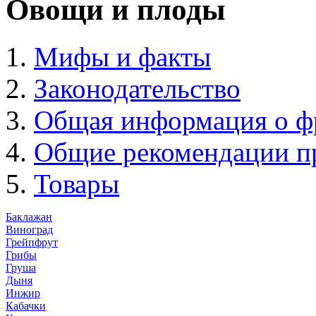
Овощи и плоды
Мифы и факты
Законодательство
Общая информация о ф
Общие рекомендации п
Товары
Баклажан
Виноград
Грейпфрут
Грибы
Груша
Дыня
Инжир
Кабачки