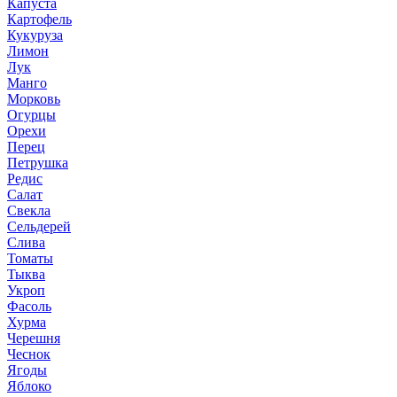
Капуста
Картофель
Кукуруза
Лимон
Лук
Манго
Морковь
Огурцы
Орехи
Перец
Петрушка
Редис
Салат
Свекла
Сельдерей
Слива
Томаты
Тыква
Укроп
Фасоль
Хурма
Черешня
Чеснок
Ягоды
Яблоко