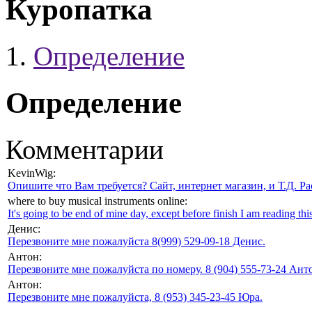
Куропатка
Определение
Определение
Комментарии
KevinWig:
Опишите что Вам требуется? Сайт, интернет магазин, и Т.Д. Ра
where to buy musical instruments online:
It's going to be end of mine day, except before finish I am reading this
Денис:
Перезвоните мне пожалуйста 8(999) 529-09-18 Денис.
Антон:
Перезвоните мне пожалуйста по номеру. 8 (904) 555-73-24 Анто
Антон:
Перезвоните мне пожалуйста, 8 (953) 345-23-45 Юра.