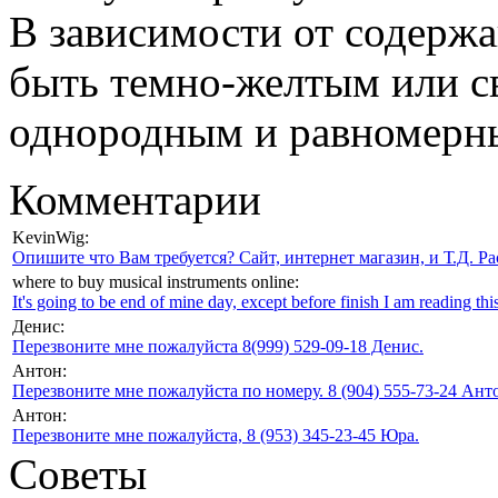
В зависимости от содержа
быть темно-желтым или с
однородным и равномер
Комментарии
KevinWig:
Опишите что Вам требуется? Сайт, интернет магазин, и Т.Д. Ра
where to buy musical instruments online:
It's going to be end of mine day, except before finish I am reading this
Денис:
Перезвоните мне пожалуйста 8(999) 529-09-18 Денис.
Антон:
Перезвоните мне пожалуйста по номеру. 8 (904) 555-73-24 Анто
Антон:
Перезвоните мне пожалуйста, 8 (953) 345-23-45 Юра.
Советы