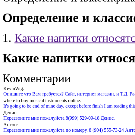
Определение и класс
Какие напитки относятс
Какие напитки относя
Комментарии
KevinWig:
Опишите что Вам требуется? Сайт, интернет магазин, и Т.Д. Ра
where to buy musical instruments online:
It's going to be end of mine day, except before finish I am reading this
Денис:
Перезвоните мне пожалуйста 8(999) 529-09-18 Денис.
Антон:
Перезвоните мне пожалуйста по номеру. 8 (904) 555-73-24 Анто