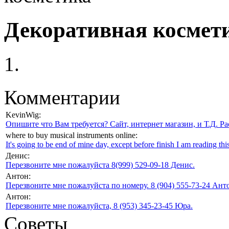
Декоративная космет
Комментарии
KevinWig:
Опишите что Вам требуется? Сайт, интернет магазин, и Т.Д. Ра
where to buy musical instruments online:
It's going to be end of mine day, except before finish I am reading this
Денис:
Перезвоните мне пожалуйста 8(999) 529-09-18 Денис.
Антон:
Перезвоните мне пожалуйста по номеру. 8 (904) 555-73-24 Анто
Антон:
Перезвоните мне пожалуйста, 8 (953) 345-23-45 Юра.
Советы