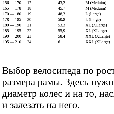
156 — 170
17
43,2
M (Meduim)
165 — 178
18
45,7
M (Meduim)
170 — 180
19
48,3
L (Large)
178 — 185
20
50,8
L (Large)
180 — 190
21
53,3
XL (XLarge)
185 — 195
22
55,9
XL (XLarge)
190 — 200
23
58,4
XXL (XLarge)
195 — 210
24
61
XXL (XLarge)
Выбор велосипеда по рост
размера рамы. Здесь нуж
диаметр колес и на то, на
и залезать на него.