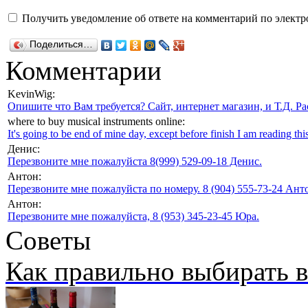
Получить уведомление об ответе на комментарий по электр
Поделиться…
Комментарии
KevinWig:
Опишите что Вам требуется? Сайт, интернет магазин, и Т.Д. Ра
where to buy musical instruments online:
It's going to be end of mine day, except before finish I am reading this
Денис:
Перезвоните мне пожалуйста 8(999) 529-09-18 Денис.
Антон:
Перезвоните мне пожалуйста по номеру. 8 (904) 555-73-24 Анто
Антон:
Перезвоните мне пожалуйста, 8 (953) 345-23-45 Юра.
Советы
Как правильно выбирать 