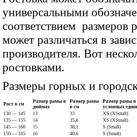
универсальными обозначен
соответствием размеров р
может различаться в зави
производителя. Вот неско
ростовками.
Размеры горных и городс
Размер рамы в
Размер рамы
Размер рамы в
Рост в см
дюймах
в см
условных един
130 — 145
13
33
XS (XSmall)
135 — 155
14
35,6
XS (XSmall)
145 — 160
15
38,1
S (Small)
150 — 165
16
40,6
S (Small)