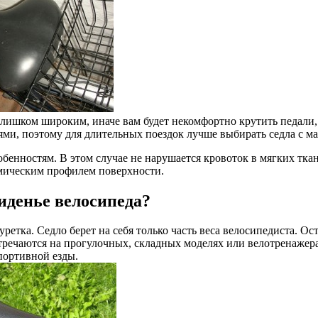
лишком широким, иначе вам будет некомфортно крутить педали, м
ями, поэтому для длительных поездок лучше выбирать седла с м
бенностям. В этом случае не нарушается кровоток в мягких тка
омическим профилем поверхности.
денье велосипеда?
буретка. Седло берет на себя только часть веса велосипедиста. О
речаются на прогулочных, складных моделях или велотренажерах
портивной езды.