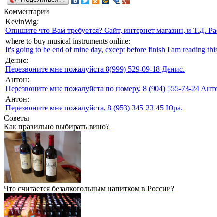
Комментарии
KevinWig:
Опишите что Вам требуется? Сайт, интернет магазин, и Т.Д. Ра
where to buy musical instruments online:
It's going to be end of mine day, except before finish I am reading this
Денис:
Перезвоните мне пожалуйста 8(999) 529-09-18 Денис.
Антон:
Перезвоните мне пожалуйста по номеру. 8 (904) 555-73-24 Анто
Антон:
Перезвоните мне пожалуйста, 8 (953) 345-23-45 Юра.
Советы
Как правильно выбирать вино?
Что считается безалкогольным напитком в России?