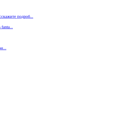
сскажите подроб...
 fanta...
н...