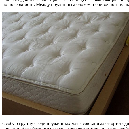
по поверхности. Между пружинным блоком и обивочной ткань
Особую группу среди пружинных матрасов занимают ортопедиче
другими. Этот блок имеет очень хорошие ортопедические свойс