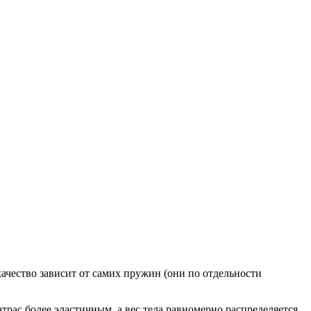
чество зависит от самих пружин (они по отдельности
рас более эластичным, а вес тела равномерно распределяется