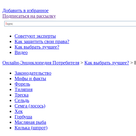
Добавить в избранное
Подписаться на рассылку
Советуют эксперты
Как защитить свои права?
Как выбрать лучшее?
Видео
Онлайн-Энциклопедия Потребителя
>
Как выбрать лучшее?
> 
Законодательство
Мифы и факты
Форель
Тиляпия
Треска
Сельдь
Семга (лосось)
Хек
Горбуша
Масляная рыба
Килька (шпрот)