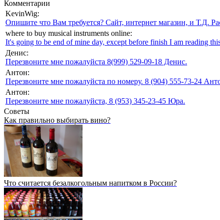
Комментарии
KevinWig:
Опишите что Вам требуется? Сайт, интернет магазин, и Т.Д. Ра
where to buy musical instruments online:
It's going to be end of mine day, except before finish I am reading this
Денис:
Перезвоните мне пожалуйста 8(999) 529-09-18 Денис.
Антон:
Перезвоните мне пожалуйста по номеру. 8 (904) 555-73-24 Анто
Антон:
Перезвоните мне пожалуйста, 8 (953) 345-23-45 Юра.
Советы
Как правильно выбирать вино?
Что считается безалкогольным напитком в России?