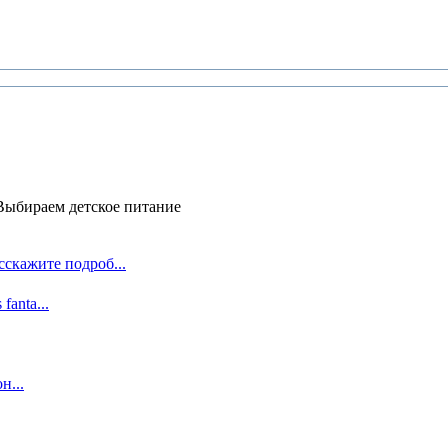
Выбираем детское питание
сскажите подроб...
 fanta...
н...