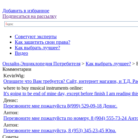
Добавить в избранное
Подписаться на рассылку
Советуют эксперты
Как защитить свои права?
Как выбрать лучшее?
Видео
Онлайн-Энциклопедия Потребителя
>
Как выбрать лучшее?
> 
Комментарии
KevinWig:
Опишите что Вам требуется? Сайт, интернет магазин, и Т.Д. Ра
where to buy musical instruments online:
It's going to be end of mine day, except before finish I am reading this
Денис:
Перезвоните мне пожалуйста 8(999) 529-09-18 Денис.
Антон:
Перезвоните мне пожалуйста по номеру. 8 (904) 555-73-24 Анто
Антон:
Перезвоните мне пожалуйста, 8 (953) 345-23-45 Юра.
Советы