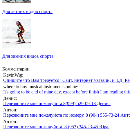
Для летних видов спорта
Для зимних видов спорта
Комментарии
KevinWig:
Опишите что Вам требуется? Сайт, интернет магазин, и Т.Д. Ра
where to buy musical instruments online:
It's going to be end of mine day, except before finish I am reading this
Денис:
Перезвоните мне пожалуйста 8(999) 529-09-18 Денис.
Антон:
Перезвоните мне пожалуйста по номеру. 8 (904) 555-73-24 Анто
Антон:
Перезвоните мне пожалуйста, 8 (953) 345-23-45 Юра.