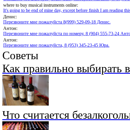
where to buy musical instruments online:
It's going to be end of mine day, except before finish I am reading this
Денис:
Перезвоните мне пожалуйста 8(999) 529-09-18 Денис.
Антон:
Перезвоните мне пожалуйста по номеру. 8 (904) 555-73-24 Анто
Антон:
Перезвоните мне пожалуйста, 8 (953) 345-23-45 Юра.
Советы
Как правильно выбирать 
Что считается безалкогол