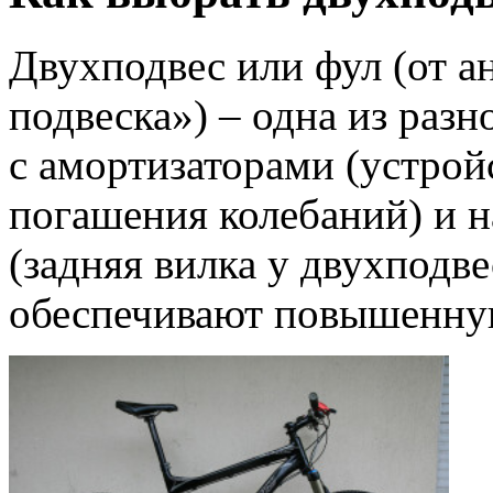
Двухподвес или фул (от ан
подвеска») – одна из раз
с амортизаторами (устрой
погашения колебаний) и н
(задняя вилка у двухподв
обеспечивают повышенную