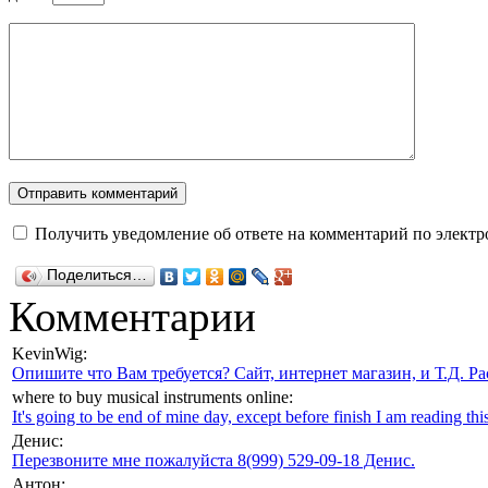
Получить уведомление об ответе на комментарий по электр
Поделиться…
Комментарии
KevinWig:
Опишите что Вам требуется? Сайт, интернет магазин, и Т.Д. Ра
where to buy musical instruments online:
It's going to be end of mine day, except before finish I am reading this
Денис:
Перезвоните мне пожалуйста 8(999) 529-09-18 Денис.
Антон: