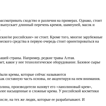
ассматривать сходство и различия на примерах. Однако, стоит
я выпускает длинный перечень кремов, шампуней, масок и
.
ские/не российские» не стоит. Кроме того, многие зарубежные
еского средства в первую очередь стоит ориентироваться на
нашей страны. Например, редкие травы Алтая.
ет, какое у нее технологическое оборудование. Базовое сырье
 были кремы, которые сейчас называются
к составную часть основы, не акцентируя на нем внимания.
нолина, производители назовут его «ланолиновый крем»,
более насыщенные и сложные крема. У российской косметики
исле, на тех же людях, которые ее разрабатывают. И