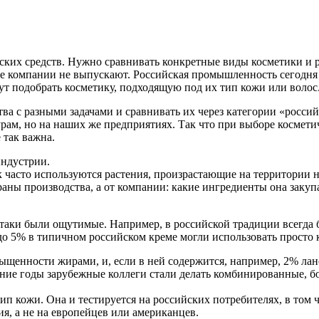
ских средств. Нужно сравнивать конкретные виды косметики и р
кие компании не выпускают. Российская промышленность сегодн
ут подобрать косметику, подходящую под их тип кожи или волос
ва с разными задачами и сравнивать их через категории «россий
ам, но на наших же предприятиях. Так что при выборе косметич
е так важна.
индустрии.
ок часто используются растения, произрастающие на территории 
раны производства, а от компании: какие ингредиенты она закупа
е-таки были ощутимые. Например, в российской традиции всегда
5% в типичном российском креме могли использовать просто ка
сыщенности жирами, и, если в ней содержится, например, 2% ла
дние годы зарубежные коллеги стали делать комбинированные, 
ип кожи. Она и тестируется на российских потребителях, в том ч
я, а не на европейцев или американцев.