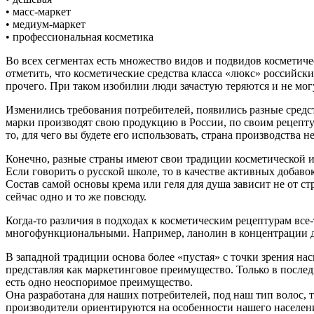
• масс-маркет
• медиум-маркет
• профессиональная косметика
Во всех сегментах есть множество видов и подвидов косметиче
отметить, что косметические средства класса «люкс» российс
прочего. При таком изобилии люди зачастую теряются и не мог
Изменились требования потребителей, появились разные средст
марки производят свою продукцию в России, по своим рецептур
то, для чего вы будете его использовать, страна производства н
Конечно, разные страны имеют свои традиции косметической 
Если говорить о русской школе, то в качестве активных добав
Состав самой основы крема или геля для душа зависит не от ст
сейчас одно и то же повсюду.
Когда-то различия в подходах к косметическим рецептурам вс
многофункциональными. Например, ланолин в концентрации до 
В западной традиции основа более «пустая» с точки зрения на
представляя как маркетинговое преимущество. Только в после
есть одно неоспоримое преимущество.
Она разработана для наших потребителей, под наш тип волос, т
производители ориентируются на особенности нашего населени