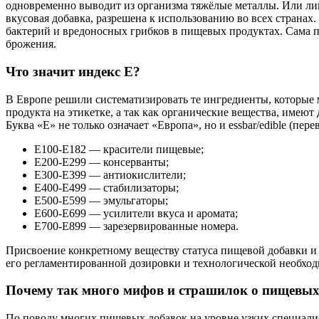
одновременно выводит из организма тяжёлые металлы. Или лимо
вкусовая добавка, разрешена к использованию во всех странах
бактерий и вредоносных грибков в пищевых продуктах. Сама по
брожения.
Что значит индекс Е?
В Европе решили систематизировать те ингредиенты, которые 
продукта на этикетке, а так как органические вещества, имею
Буква «Е» не только означает «Европа», но и essbar/edible (пере
Е100-Е182 — красители пищевые;
Е200-Е299 — консерванты;
Е300-Е399 — антиокислители;
Е400-Е499 — стабилизаторы;
Е500-Е599 — эмульгаторы;
Е600-Е699 — усилители вкуса и аромата;
Е700-Е899 — зарезервированные номера.
Присвоение конкретному веществу статуса пищевой добавки и т
его регламентированной дозировки и технологической необход
Почему так много мифов и страшилок о пищевых
По поводу многих пищевых добавок на уровне узких специалис