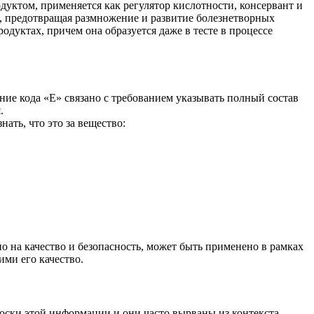
дуктом, применяется как регулятор кислотности, консервант и
та, предотвращая размножение и развитие болезнетворных
дуктах, причем она образуется даже в тесте в процессе
ние кода «Е» связано с требованием указывать полный состав
.
нать, что это за вещество:
о на качество и безопасность, может быть применено в рамках
ми его качество.
оски этой информации и они часто вырваны из контекста.