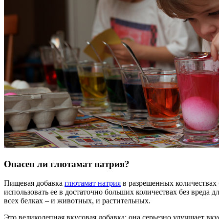
Опасен ли глютамат натрия?
Пищевая добавка
глютамат натрия
в разрешенных количествах б
использовать ее в достаточно больших количествах без вреда д
всех белках – и животных, и растительных.
Это великолепная вкусовая добавка: она серьезно улучшает вку