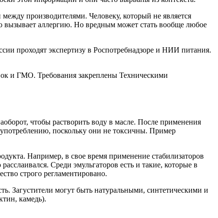
й между производителями. Человеку, который не является
то вызывает аллергию. Но вредным может стать вообще любое
сии проходят экспертизу в Роспотребнадзоре и НИИ питания.
вок и ГМО. Требования закреплены Техническими
наоборот, чтобы растворить воду в масле. После применения
о употреблению, поскольку они не токсичны. Пример
одукта. Например, в свое время применение стабилизаторов
расслаивался. Среди эмульгаторов есть и такие, которые в
ество строго регламентировано.
сть. Загустители могут быть натуральными, синтетическими и
тин, камедь).