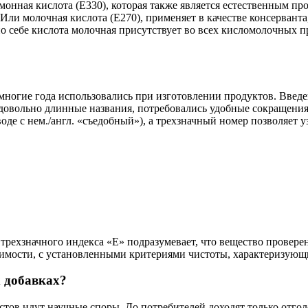
нная кислота (Е330), которая также является естественным про
. Или молочная кислота (Е270), применяет в качестве консерван
 себе кислота молочная присутствует во всех кисломолочных про
многие года использовались при изготовлении продуктов. Введе
т довольно длинные названия, потребовались удобные сокращения
воде с нем./англ. «съедобный»), а трехзначный номер позволяет уз
рехзначного индекса «Е» подразумевает, что вещество проверен
имости, с установленными критериями чистоты, характеризующи
 добавках?
тов идут научные споры. До потребителей доходят только отгол