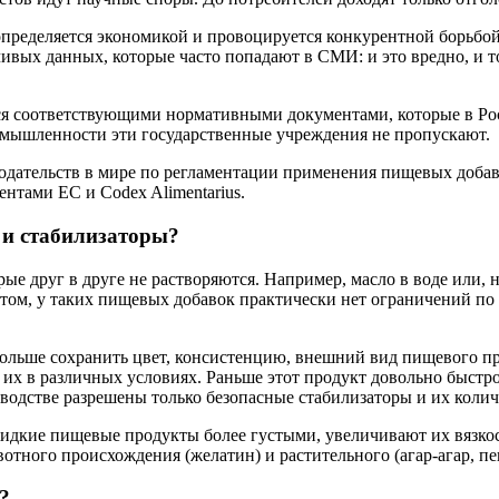
 определяется экономикой и провоцируется конкурентной борьбо
ечивых данных, которые часто попадают в СМИ: и это вредно, и 
я соответствующими нормативными документами, которые в Рос
омышленности эти государственные учреждения не пропускают.
одательств в мире по регламентации применения пищевых доба
нтами ЕС и Codex Alimentarius.
 и стабилизаторы?
ые друг в друге не растворяются. Например, масло в воде или, 
 этом, у таких пищевых добавок практически нет ограничений п
ольше сохранить цвет, консистенцию, внешний вид пищевого пр
их в различных условиях. Раньше этот продукт довольно быстро 
водстве разрешены только безопасные стабилизаторы и их колич
 жидкие пищевые продукты более густыми, увеличивают их вязко
тного происхождения (желатин) и растительного (агар-агар, пек
?