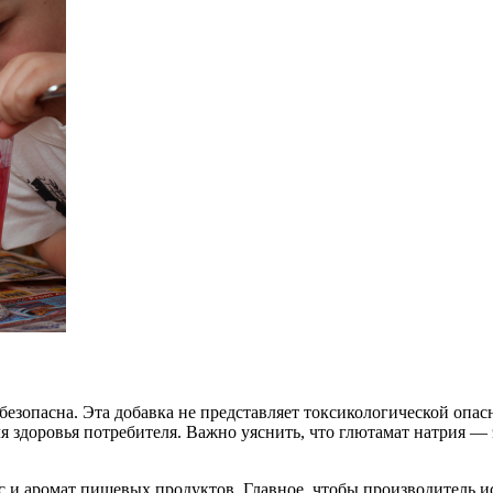
езопасна. Эта добавка не представляет токсикологической опас
ля здоровья потребителя. Важно уяснить, что глютамат натрия — 
с и аромат пищевых продуктов. Главное, чтобы производитель ис