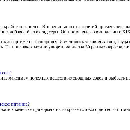
л крайне ограничен. В течение многих столетий применялись н
нных добавок был оксид серы. Он применялся в виноделии с XIX
х ассортимент расширился. Изменились условия жизни, труда и
ить. На прилавках можно увидеть мармелад 30 разных окрасок, э
 сок?
учить максимум полезных веществ из овощных соков и выбрать 
тское питание?
вать в качестве прикорма что-то кроме готового детского питан