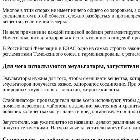
Многое в этих спорах не имеет ничего общего со здоровьем, а
специалистом в этой области, сложно разобраться в противор
вещество, если не знать меры.
На деле применение каждой пищевой добавки регламентируетс
Ничего опасного для здоровья к использованию в пищевой пр
В Российской Федерации и ЕЭАС одно из самых строгих закон
регламентами Таможенного союза и гармонизированы с регламе
Для чего используются эмульгаторы, загустители
Эмульгаторы нужны для того, чтобы смешивать вещества, котор
эмульгаторов получается вязкое, однородное соединение. При
природных эмульгаторов – лецитин, жирные кислоты.
Стабилизаторы производители чаще всего используют, чтобы д
помогло перевозить майонезы на дальние расстояния и хранить 
больших количестваxмогут нанести вред организму. Но в произ
Загустители, как уже понятно из названия, делают различные
полусинтетическими. Натуральные загустители могут быть живо
Существуют ли добавки, которых лучше избегать