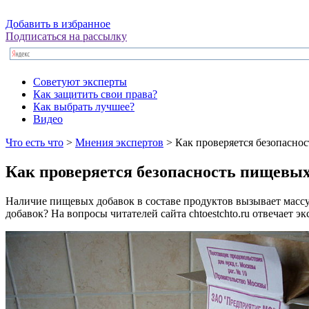
Добавить в избранное
Подписаться на рассылку
Советуют эксперты
Как защитить свои права?
Как выбрать лучшее?
Видео
Что есть что
>
Мнения экспертов
> Как проверяется безопасно
Как проверяется безопасность пищевых
Наличие пищевых добавок в составе продуктов вызывает массу
добавок? На вопросы читателей сайта chtoestchto.ru отвечает