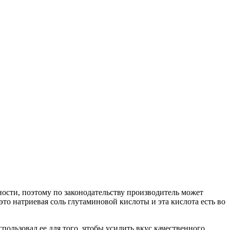
ности, поэтому по законодательству производитель может
это натриевая соль глутаминовой кислоты и эта кислота есть во
пользовал ее для того, чтобы усилить вкус качественного