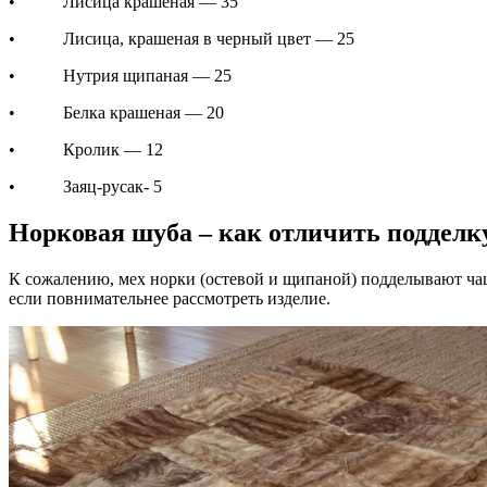
• Лисица крашеная — 35
• Лисица, крашеная в черный цвет — 25
• Нутрия щипаная — 25
• Белка крашеная — 20
• Кролик — 12
• Заяц-русак- 5
Норковая шуба – как отличить подделк
К сожалению, мех норки (остевой и щипаной) подделывают чащ
если повнимательнее рассмотреть изделие.