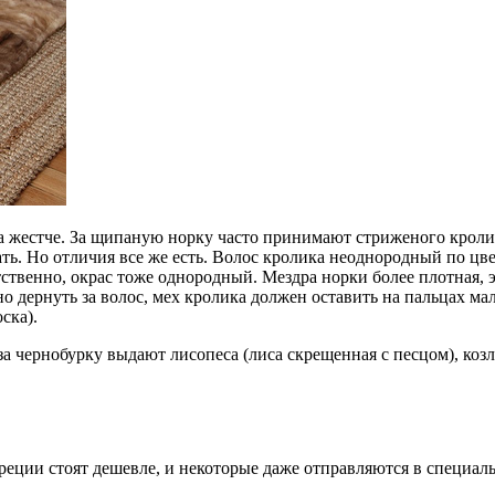
ка жестче. За щипаную норку часто принимают стриженого кроли
ть. Но отличия все же есть. Волос кролика неоднородный по цве
твенно, окрас тоже однородный. Мездра норки более плотная, эл
дернуть за волос, мех кролика должен оставить на пальцах мал
ска).
за чернобурку выдают лисопеса (лиса скрещенная с песцом), козл
реции стоят дешевле, и некоторые даже отправляются в специа