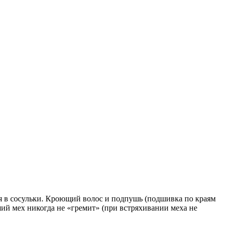
ся в сосульки. Кроющий волос и подпушь (подшивка по краям
ший мех никогда не «гремит» (при встряхивании меха не