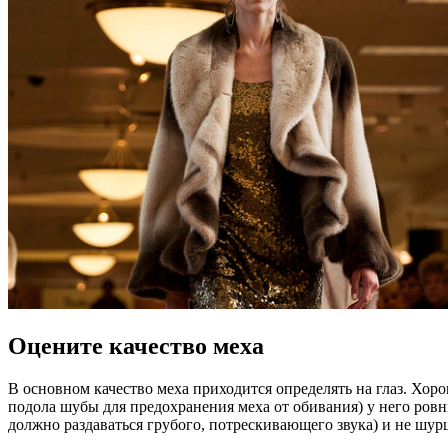
Оцените качество меха
В основном качество меха приходится определять на глаз. Хо
подола шубы для предохранения меха от обивания) у него ровн
должно раздаваться грубого, потрескивающего звука) и не шур