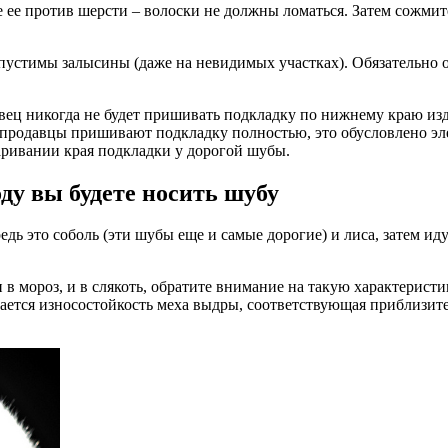
е ее против шерсти – волоски не должны ломаться. Затем сожмит
пустимы залысины (даже на невидимых участках). Обязательно о
вец никогда не будет пришивать подкладку по нижнему краю изде
 продавцы пришивают подкладку полностью, это обусловлено эл
аривании края подкладки у дорогой шубы.
оду вы будете носить шубу
редь это соболь (эти шубы еще и самые дорогие) и лиса, затем ид
 в мороз, и в слякоть, обратите внимание на такую характерист
имается износостойкость меха выдры, соответствующая приблизи