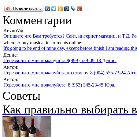
Поделиться…
Комментарии
KevinWig:
Опишите что Вам требуется? Сайт, интернет магазин, и Т.Д. Ра
where to buy musical instruments online:
It's going to be end of mine day, except before finish I am reading this
Денис:
Перезвоните мне пожалуйста 8(999) 529-09-18 Денис.
Антон:
Перезвоните мне пожалуйста по номеру. 8 (904) 555-73-24 Анто
Антон:
Перезвоните мне пожалуйста, 8 (953) 345-23-45 Юра.
Советы
Как правильно выбирать 