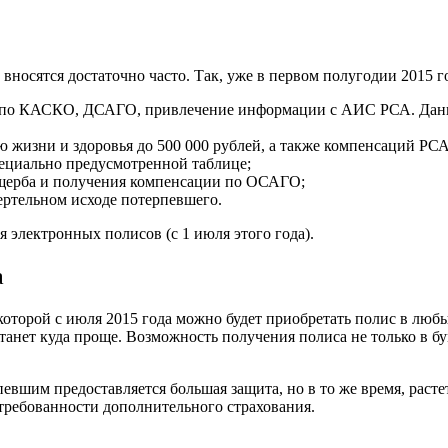
вносятся достаточно часто. Так, уже в первом полугодии 2015 г
ий по КАСКО, ДСАГО, привлечение информации с АИС РСА. Данн
 жизни и здоровья до 500 000 рублей, а также компенсаций РСА
пециально предусмотренной таблице;
щерба и получения компенсации по ОСАГО;
ртельном исходе потерпевшего.
 электронных полисов (с 1 июля этого года).
а
которой с июля 2015 года можно будет приобретать полис в люб
анет куда проще. Возможность получения полиса не только в бу
евшим предоставляется большая защита, но в то же время, рас
требованности дополнительного страхования.