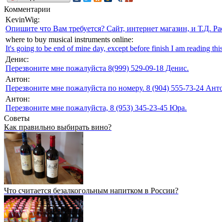
Комментарии
KevinWig:
Опишите что Вам требуется? Сайт, интернет магазин, и Т.Д. Ра
where to buy musical instruments online:
It's going to be end of mine day, except before finish I am reading this
Денис:
Перезвоните мне пожалуйста 8(999) 529-09-18 Денис.
Антон:
Перезвоните мне пожалуйста по номеру. 8 (904) 555-73-24 Анто
Антон:
Перезвоните мне пожалуйста, 8 (953) 345-23-45 Юра.
Советы
Как правильно выбирать вино?
Что считается безалкогольным напитком в России?