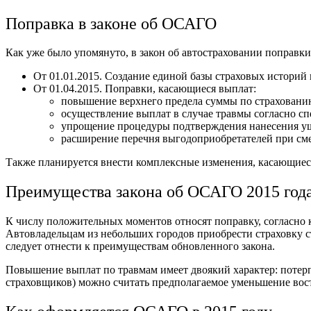
Поправка в законе об ОСАГО
Как уже было упомянуто, в закон об автостраховании поправки 
От 01.01.2015. Создание единой базы страховых истор
От 01.04.2015. Поправки, касающиеся выплат:
повышение верхнего предела суммы по страхованию
осуществление выплат в случае травмы согласно с
упрощение процедуры подтверждения нанесения у
расширение перечня выгодоприобретателей при сме
Также планируется внести комплексные изменения, касающиеся
Преимущества закона об ОСАГО 2015 год
К числу положительных моментов относят поправку, согласно 
Автовладельцам из небольших городов приобрести страховку ст
следует отнести к преимуществам обновленного закона.
Повышение выплат по травмам имеет двоякий характер: потерп
страховщиков) можно считать предполагаемое уменьшение вос