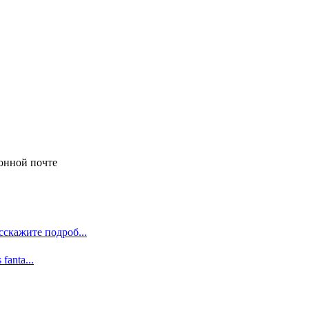
онной почте
сскажите подроб...
 fanta...