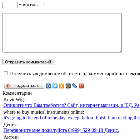
− восемь = 1
Получить уведомление об ответе на комментарий по электр
Поделиться…
Комментарии
KevinWig:
Опишите что Вам требуется? Сайт, интернет магазин, и Т.Д. Ра
where to buy musical instruments online:
It's going to be end of mine day, except before finish I am reading this
Денис:
Перезвоните мне пожалуйста 8(999) 529-09-18 Денис.
Антон: