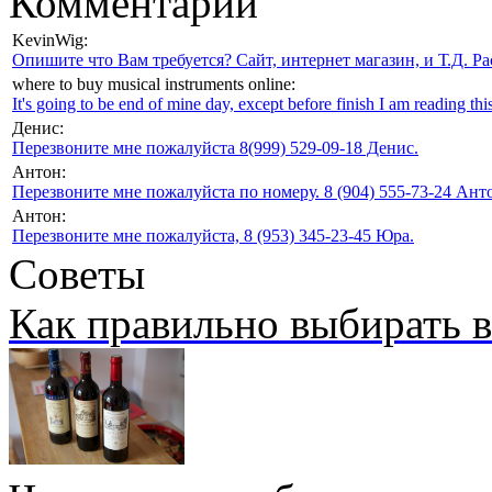
Комментарии
KevinWig:
Опишите что Вам требуется? Сайт, интернет магазин, и Т.Д. Ра
where to buy musical instruments online:
It's going to be end of mine day, except before finish I am reading this
Денис:
Перезвоните мне пожалуйста 8(999) 529-09-18 Денис.
Антон:
Перезвоните мне пожалуйста по номеру. 8 (904) 555-73-24 Анто
Антон:
Перезвоните мне пожалуйста, 8 (953) 345-23-45 Юра.
Советы
Как правильно выбирать 