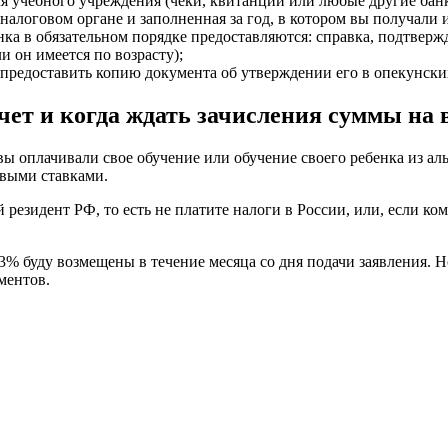
 учебного учреждения (чеки, квитанции или любые другие бан
налоговом органе и заполненная за год, в котором вы получали 
ка в обязательном порядке предоставляются: справка, подтверж
 он имеется по возрасту);
предоставить копию документа об утверждении его в опекунски
чет и когда ждать зачисления суммы на 
 оплачивали свое обучение или обучение своего ребенка из аль
овыми ставками.
резидент РФ, то есть не платите налоги в России, или, если ком
3% буду возмещены в течение месяца со дня подачи заявления. Н
ментов.