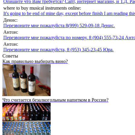
Опишите что Вам требуется? Сайт, интернет магазин, и Т.Д. Ра
where to buy musical instruments online:
It's going to be end of mine day, except before finish I am reading this
Денис:
Перезвоните мне пожалуйста 8(999) 529-09-18 Денис.
Антон:
Перезвоните мне пожалуйста по номеру. 8 (904) 555-73-24 Анто
Антон:
Перезвоните мне пожалуйста, 8 (953) 345-23-45 Юра.
Советы
Как правильно выбирать вино?
Что считается безалкогольным напитком в России?